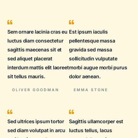
Sem ornare lacinia cras eu
Est ipsum iaculis
luctus diam consectetur
pellentesque massa
sagittis maecenas sit et
gravida sed massa
sed aliquet placerat
sollicitudin vulputate
interdum mattis elit laoreet
morbi augue morbi purus
sit tellus mauris.
dolor aenean.
OLIVER GOODMAN
EMMA STONE
Sed ultrices ipsum tortor
Sagittis ullamcorper est
sed diam volutpat in arcu
luctus tellus, lacus